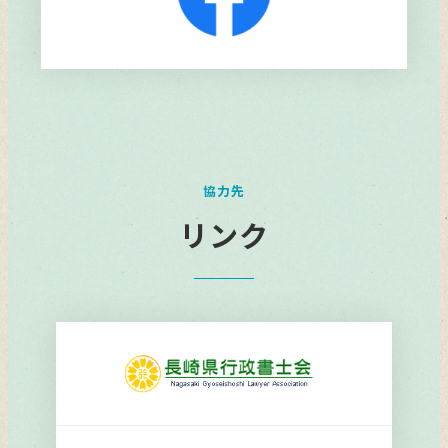
リ
ン
ク
協力先
リンク
リ