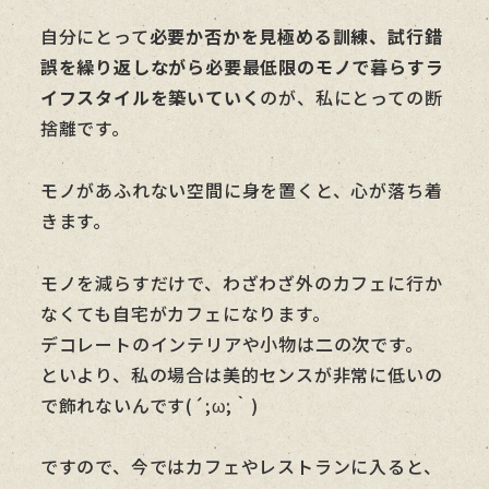
自分にとって
必要か否かを見極める訓練、試行錯
誤を繰り返しながら必要最低限のモノで暮らすラ
イフスタイルを築いていく
のが、私にとっての断
捨離です。
モノがあふれない空間に身を置くと、心が落ち着
きます。
モノを減らすだけで、わざわざ外のカフェに行か
なくても自宅がカフェになります。
デコレートのインテリアや小物は二の次です。
といより、私の場合は美的センスが非常に低いの
で飾れないんです(´;ω;｀)
ですので、今ではカフェやレストランに入ると、