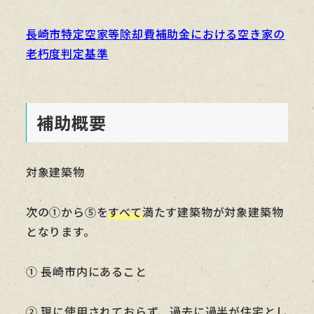
長崎市特定空家等除却費補助金における空き家の
老朽度判定基準
補助概要
対象建築物
次の①から⑤を
すべて
満たす建築物が対象建築物
となります。
① 長崎市内にあること
② 現に使用されておらず、過去に過半が住宅とし