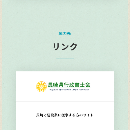
リ
ン
ク
協力先
リンク
リ
ン
ク
リ