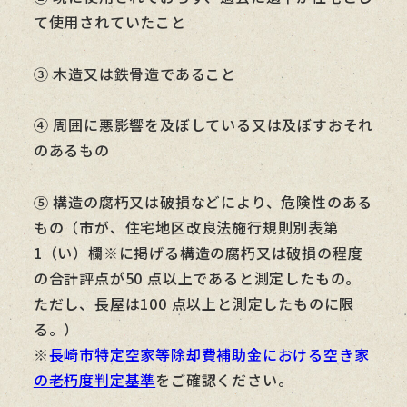
て使用されていたこと
③ 木造又は鉄骨造であること
④ 周囲に悪影響を及ぼしている又は及ぼすおそれ
のあるもの
⑤ 構造の腐朽又は破損などにより、危険性のある
もの（市が、住宅地区改良法施行規則別表第
1（い）欄※に掲げる構造の腐朽又は破損の程度
の合計評点が50 点以上であると測定したもの。
ただし、長屋は100 点以上と測定したものに限
る。）
※
長崎市特定空家等除却費補助金における空き家
の老朽度判定基準
をご確認ください。