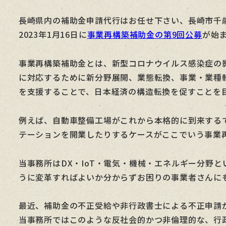
者
長崎県内の補助金申請代行はお任せ下さい、長崎市千
2023年1月16日に
事業再構築補助金の第9回公募
が始
事業再構築補助金とは、新型コロナウイルス感染症の
に対応するために新分野展開、業態転換、事業・業種
を支援することで、日本経済の構造転換を促すことを
例えば、自動車整備工場がこれから本格的に到来する
テーションを開業したりするケースがここでいう事業
当事務所はDX・IoT・電気・機械・エネルギー分野
うに変革すればよいか分からずお困りの事業者さんに
最近、補助金の不正受給や非行政書士による不正申請
当事務所ではこのような反社会的かつ非倫理的な、行