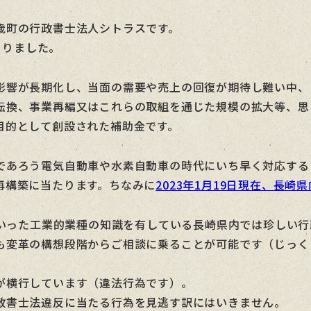
歳町の行政書士法人シトラスです。
まりました。
影響が長期化し、当面の需要や売上の回復が期待し難い中、
転換、事業再編又はこれらの取組を通じた規模の拡大等、思
目的として創設された補助金です。
であろう電気自動車や水素自動車の時代にいち早く対応する
再構築に当たります。ちなみに
2023年1月19日現在、長
といった工業的業種の知識を有している長崎県内では珍しい
も変革の構想段階からご相談に乗ることが可能です（じっく
が横行しています（違法行為です）。
政書士法違反に当たる行為を見逃す訳にはいきません。