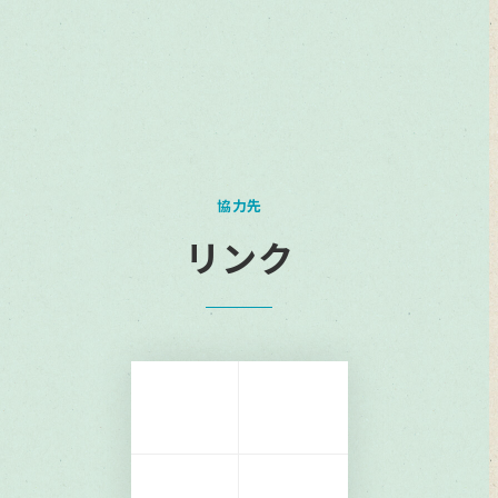
協力先
リンク
リ
リ
ン
ン