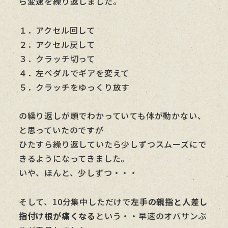
ら変速を繰り返しました。
１．アクセル回して
２．アクセル戻して
３．クラッチ切って
４．左ペダルでギアを変えて
５．クラッチをゆっくり放す
の繰り返しが頭でわかっていても体が動かない、
と思っていたのですが
ひたすら繰り返していたら少しずつスムーズにで
きるようになってきました。
いや、ほんと、少しずつ・・・
そして、10分集中しただけで
左手の親指と人差し
指付け根が痛くなる
という・・早速のオバサンぶ