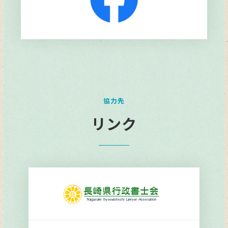
リ
ン
ク
協力先
リンク
リ