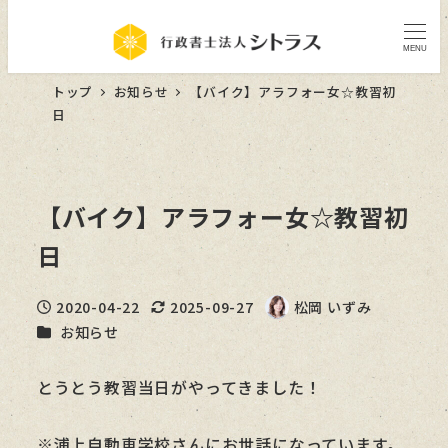
MENU
トップ
お知らせ
【バイク】アラフォー女☆教習初
日
【バイク】アラフォー女☆教習初
日
2020-04-22
2025-09-27
松岡 いずみ
投稿日
更新日
著
カテゴリー
お知らせ
者
とうとう教習当日がやってきました！
※浦上自動車学校さんにお世話になっています。