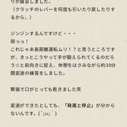
りが露呈しました。
（クラッチのレバーを何度も引いたり戻したりす
るから。）
ジンジンするんですけど・・・
弱っっ！
これじゃあ長距離運転ムリ！？と思うところです
が、きっとこうやって手が鍛えられてくるのだろ
う☆と前向きに捉え、休憩をはさみながら約30分
間変速の練習をしました。
緊張で口がとっても乾きました笑
変速ができたとしても、
「発進と停止」
が分から
ないんです。(´;ω;｀)