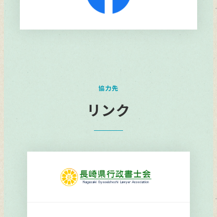
リ
ン
ク
協力先
リンク
リ