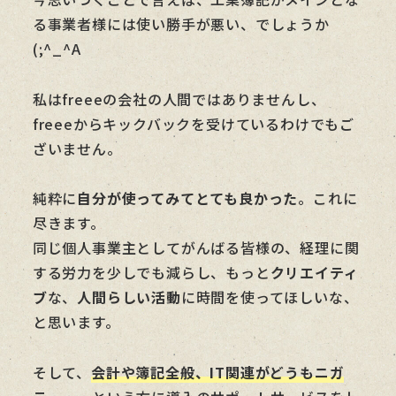
る事業者様には使い勝手が悪い、でしょうか
(;^_^A
私はfreeeの会社の人間ではありませんし、
freeeからキックバックを受けているわけでもご
ざいません。
純粋に
自分が使ってみてとても良かった
。これに
尽きます。
同じ個人事業主としてがんばる皆様の、経理に関
する労力を少しでも減らし、もっと
クリエイティ
ブ
な、
人間らしい活動
に時間を使ってほしいな、
と思います。
そして、
会計や簿記全般、IT関連がどうもニガ