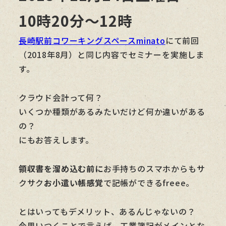
10時20分～12時
長崎駅前コワーキングスペースminato
にて前回
（2018年8月）と同じ内容でセミナーを実施しま
す。
クラウド会計って何？
いくつか種類があるみたいだけど何か違いがある
の？
にもお答えします。
領収書を溜め込む前に
お手持ちのスマホからもサ
クサク
お小遣い帳感覚
で記帳ができるfreee。
とはいってもデメリット、あるんじゃないの？
今思いつくことで言えば、工業簿記がメインとな