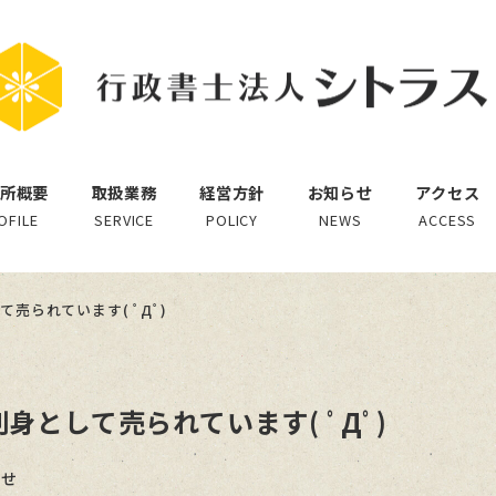
所概要
取扱業務
経営方針
お知らせ
アクセス
OFILE
SERVICE
POLICY
NEWS
ACCESS
売られています( ﾟДﾟ)
として売られています( ﾟДﾟ)
ー
らせ