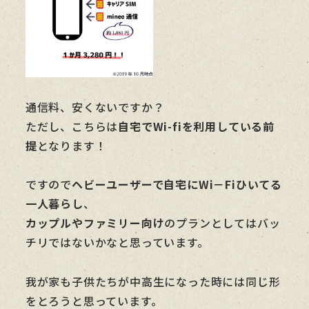
通信料、安くないですか？
ただし、こちらは
自宅でWi-fiを利用している前
提
となります！
ですので
ヘビーユーザーで自宅にWi－Fiひいてる
一人暮らし
、
カップルやファミリー向け
のプランとしてはバッ
チリではないかなと思っています。
我が家も子供たちが中高生になった時には同じ形
をとろうと思っています。