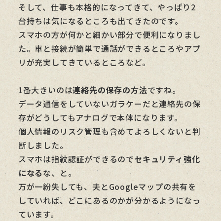
そして、仕事も本格的になってきて、やっぱり2
台持ちは気になるところも出てきたのです。
スマホの方が何かと細かい部分で便利になりまし
た。車と接続が簡単で通話ができるところやアプ
リが充実してきているところなど。
1番大きいのは
連絡先の保存の方法
ですね。
データ通信をしていないガラケーだと連絡先の保
存がどうしてもアナログで本体になります。
個人情報のリスク管理も含めてよろしくないと判
断しました。
スマホは指紋認証ができるので
セキュリティ強化
になる
な、と。
万が一紛失しても、夫とGoogleマップの共有を
していれば、どこにあるのかが分かるようになっ
ています。