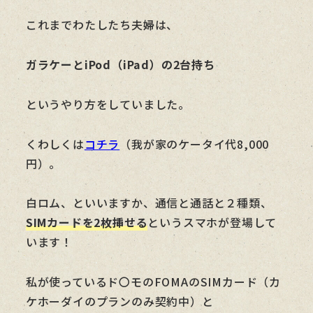
これまでわたしたち夫婦は、
ガラケーとiPod（iPad）の2台持ち
というやり方をしていました。
くわしくは
コチラ
（我が家のケータイ代8,000
円）。
白ロム、といいますか、通信と通話と２種類、
SIMカードを2枚挿せる
というスマホが登場して
います！
私が使っているド〇モのFOMAのSIMカード（カ
ケホーダイのプランのみ契約中）と