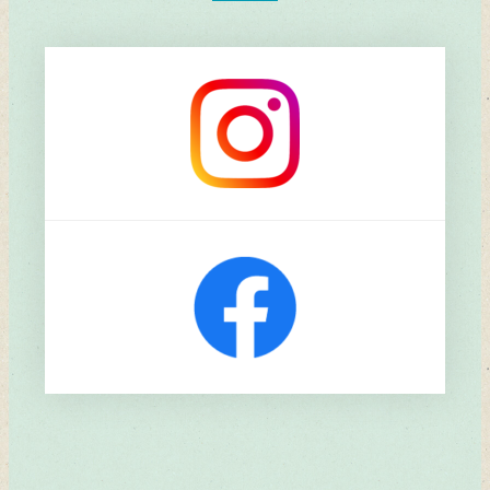
リ
ン
ク