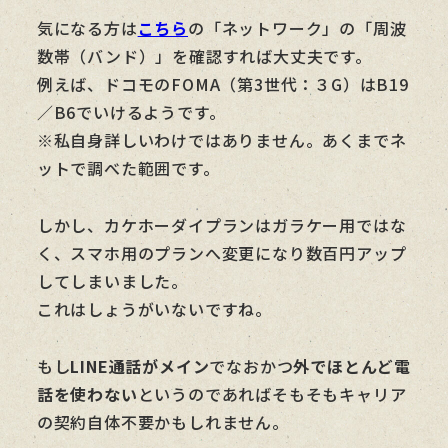
気になる方は
こちら
の「ネットワーク」の「周波
数帯（バンド）」を確認すれば大丈夫です。
例えば、ドコモのFOMA（第3世代：３G）はB19
／B6でいけるようです。
※私自身詳しいわけではありません。あくまでネ
ットで調べた範囲です。
しかし、カケホーダイプランはガラケー用ではな
く、スマホ用のプランへ変更になり数百円アップ
してしまいました。
これはしょうがいないですね。
もし
LINE通話がメイン
でなおかつ
外でほとんど電
話を使わない
というのであればそもそもキャリア
の契約自体不要かもしれません。