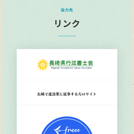
協力先
リンク
リ
ン
ク
リ
ン
ク