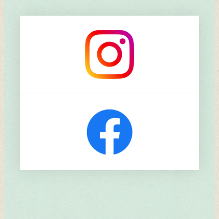
リ
ン
ク