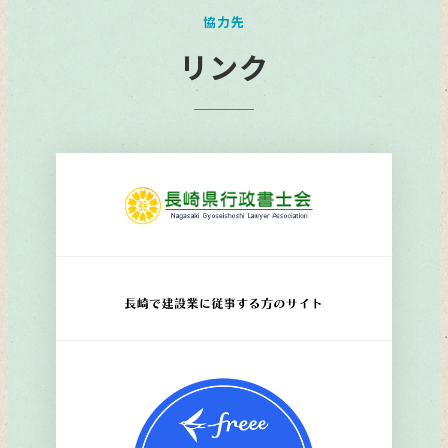
協力先
リンク
リ
ン
ク
リ
ン
ク