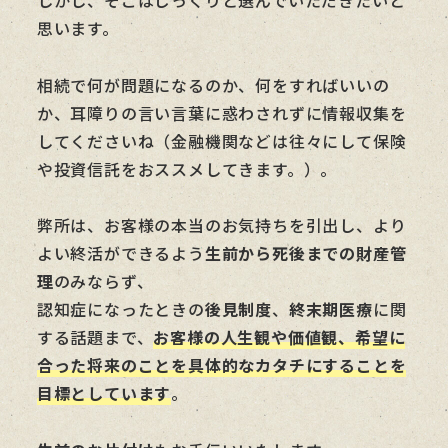
思います。
相続で何が問題になるのか、何をすればいいの
か、耳障りの言い言葉に惑わされずに情報収集を
してくださいね（金融機関などは往々にして保険
や投資信託をおススメしてきます。）。
弊所は、お客様の本当のお気持ちを引出し、より
よい終活ができるよう
生前から死後までの財産管
理
のみならず、
認知症になったときの
後見制度
、
終末期医療
に関
する話題まで、
お客様の人生観や価値観、希望に
合った将来のことを具体的なカタチにすることを
目標としています
。