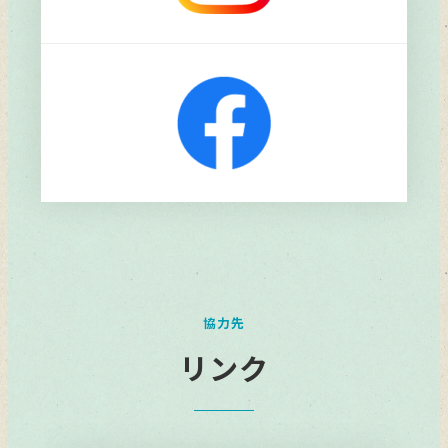
リ
ン
ク
協力先
リンク