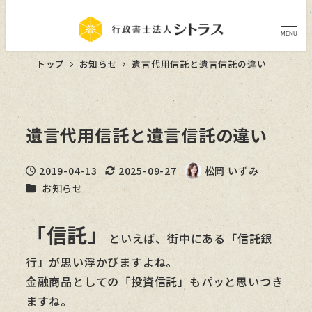
MENU
トップ
お知らせ
遺言代用信託と遺言信託の違い
遺言代用信託と遺言信託の違い
2019-04-13
2025-09-27
松岡 いずみ
投稿日
更新日
著
カテゴリー
お知らせ
者
「信託」
といえば、街中にある「信託銀
行」が思い浮かびますよね。
金融商品としての「投資信託」もパッと思いつき
ますね。