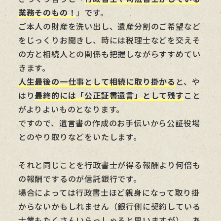
業務そのもの！
」です。
ご本人の財産を洗い出し、遺産分割のご希望など
をじっくりお聞きし、時には税理士などを交えそ
の方と相続人との関係も把握しながらすすめてい
きます。
人生最後の一仕事として相続に取り掛かる
と、や
はり
最終的には「公正証書遺言」として残す
こと
がよりよいものとなります。
ですので、遺言書の作成のお手伝いから公証役場
とのやり取りなどをいたします。
それと同じことを行政書士が得る報酬より何倍も
の報酬でするのが信託銀行です。
場合によっては行政書士ほど親身になって取り掛
からないかもしれません（銀行側に契約している
士業もたくさんいらっしゃると思いますが）。あ