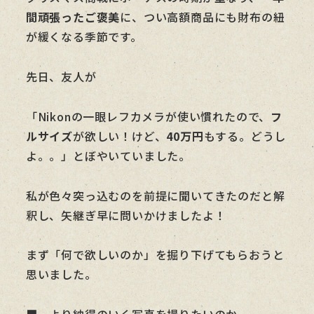
間頑張ったご褒美
に、つい高額商品にも財布の紐
が緩くなる季節です。
先日、友人が
「Nikonの一眼レフカメラが使い慣れたので、
フ
ルサイズ
が欲しい！けど、
40万円
もする。どうし
よ。。」とぼやいていました。
私が色々突っ込むのを前提に聞いてきたのだと解
釈し、矢継ぎ早に問いかけましたよ！
まず「何で欲しいのか」を掘り下げてもらおうと
思いました。