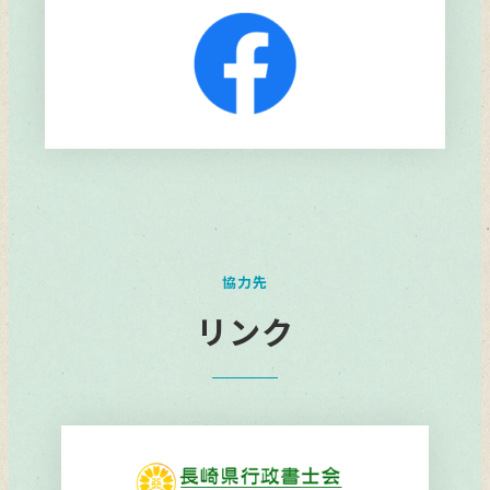
リ
ン
ク
協力先
リンク