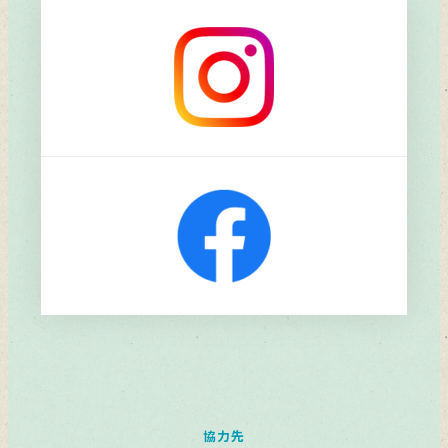
リ
ン
ク
協力先