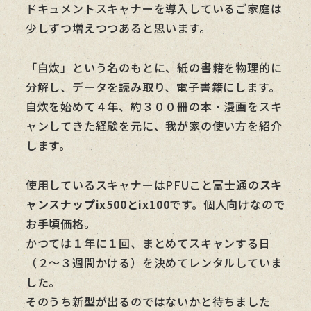
ドキュメントスキャナーを導入しているご家庭は
少しずつ増えつつあると思います。
「自炊」という名のもとに、紙の書籍を物理的に
分解し、データを読み取り、電子書籍にします。
自炊を始めて４年、約３００冊の本・漫画をスキ
ャンしてきた経験を元に、我が家の使い方を紹介
します。
使用しているスキャナーはPFUこと富士通の
スキ
ャンスナップix500とix100
です。個人向けなので
お手頃価格。
かつては１年に１回、まとめてスキャンする日
（２～３週間かける）を決めてレンタルしていま
した。
そのうち新型が出るのではないかと待ちました