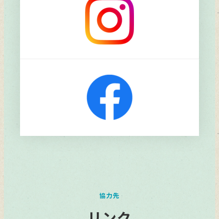
リ
ン
ク
協力先
リンク