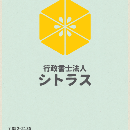
〒852-8135