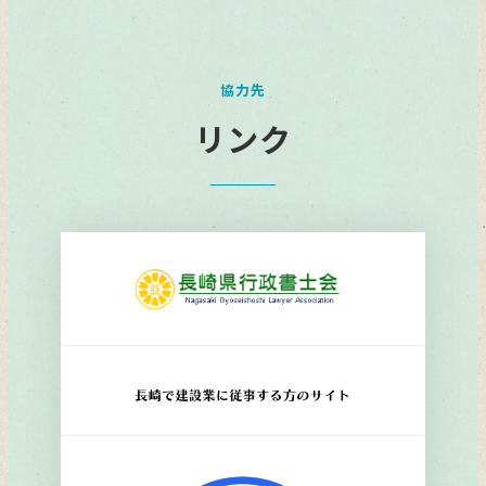
ク
協力先
リンク
リ
ン
ク
リ
ン