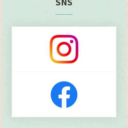
SNS
リ
ン