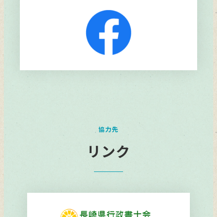
リ
ン
ク
協力先
リンク