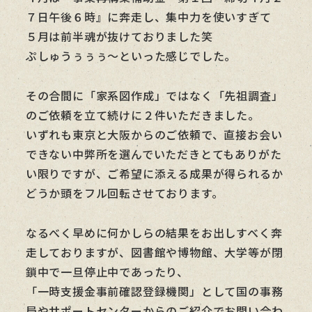
７日午後６時』に奔走し、集中力を使いすぎて
５月は前半魂が抜けておりました笑
ぷしゅうぅぅぅ～といった感じでした。
その合間に「家系図作成」ではなく「先祖調査」
のご依頼を立て続けに２件いただきました。
いずれも東京と大阪からのご依頼で、直接お会い
できない中弊所を選んでいただきとてもありがた
い限りですが、ご希望に添える成果が得られるか
どうか頭をフル回転させております。
なるべく早めに何かしらの結果をお出しすべく奔
走しておりますが、図書館や博物館、大学等が閉
鎖中で一旦停止中であったり、
「一時支援金事前確認登録機関」として国の事務
局やサポートセンターからのご紹介でお問い合わ