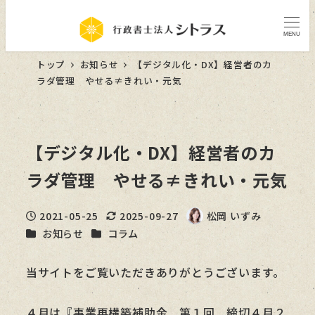
MENU
トップ
お知らせ
【デジタル化・DX】経営者のカ
ラダ管理 やせる≠きれい・元気
【デジタル化・DX】経営者のカ
ラダ管理 やせる≠きれい・元気
2021-05-25
2025-09-27
松岡 いずみ
投稿日
更新日
著
カテゴリー
カテゴリー
お知らせ
コラム
者
当サイトをご覧いただきありがとうございます。
４月は『事業再構築補助金 第１回 締切４月２