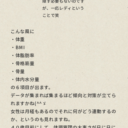
隠す必要もないのです
が、一応レディという
ことで笑
こんな風に
・体重
・BMI
・体脂肪率
・骨格筋量
・骨量
・体内水分量
の６項目が出ます。
データが集まれば集まるほど傾向と対策が立てら
れますかね(^^ゞ
女性は月経もあるのでそれに何がどう連動するの
か、というのも見れますね。
４０歳目前にして、体調管理の大事さが日に日に