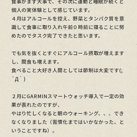
食事がまず大事で、その次に運動と睡眠が続くと
個人の実体験として感じています。
４月はアルコールを控え、野菜とタンパク質を意
識して食事に取り入れ午前０時前に寝ることに努
めたのでタスク完了できたと思います。
でも気を抜くとすぐにアルコール摂取が増えます
し、間食も増えます。
食べること大好き人間としては節制は大変です(;
´Д｀)
２月にGARMINスマートウォッチ導入で一定の効
果が表れたのですが、
やはり忙しくなると朝のウォーキング、、、でき
なくなりました（習慣化まではいかなかった、と
いうことですね）。