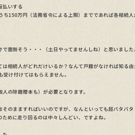
仮払いする
うち150万円（法務省令による上限）までであれば各相続
けで面倒そう・・・（土日やってませんしね）と思いました
ては相続人がどれだけいるか？なんて戸籍がなければ知る由
ても受け付けてはもらえません。
個人の除籍謄本も）が必要となります。
はそのまますればいいのですが、なんといっても超バタバタ
のために走り回るのは中々しんどい、ですよね。
した。