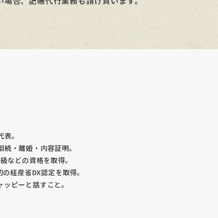
い場合、記帳代行業務も請け負います。
代表。
相続・離婚・内容証明。
2級などの資格を取得。
初の経産省DX認定を取得。
ャッピーと話すこと。