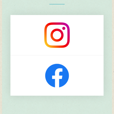
リ
ン
ク