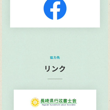
リ
ン
ク
協力先
リンク