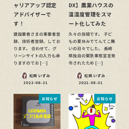
ャリアアップ認定
DX】農業ハウスの
アドバイザーで
温湿度管理をスマ
す！
ート化してみた
建設業者さまの事業者登
久々の投稿です。 子ど
録、技術者登録、してお
もの夏休みでてんてこ舞
ります。 合わせて、グ
いの日々でした。 長崎
リーンサイトの入力も承
県独自の緊急事態宣言発
りますのでお […]
令されたため […]
松岡 いずみ
松岡 いずみ
2022-06-21
2021-08-31
お知らせ
お知らせ