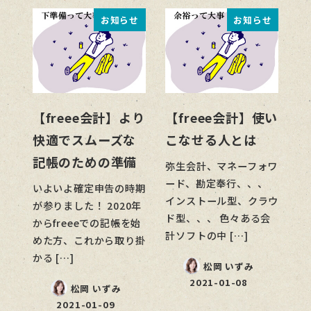
お知らせ
お知らせ
【freee会計】より
【freee会計】使い
快適でスムーズな
こなせる人とは
記帳のための準備
弥生会計、マネーフォワ
ード、勘定奉行、、、
いよいよ確定申告の時期
インストール型、クラウ
が参りました！ 2020年
ド型、、、 色々ある会
からfreeeでの記帳を始
計ソフトの中 […]
めた方、これから取り掛
かる […]
松岡 いずみ
2021-01-08
松岡 いずみ
2021-01-09