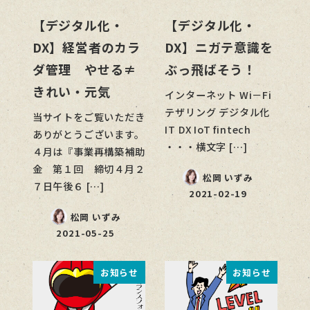
【デジタル化・
【デジタル化・
DX】経営者のカラ
DX】ニガテ意識を
ダ管理 やせる≠
ぶっ飛ばそう！
きれい・元気
インターネット Wi－Fi
テザリング デジタル化
当サイトをご覧いただき
IT DX IoT fintech
ありがとうございます。
・・・横文字 […]
４月は『事業再構築補助
金 第１回 締切４月２
松岡 いずみ
７日午後６ […]
2021-02-19
松岡 いずみ
2021-05-25
お知らせ
お知らせ