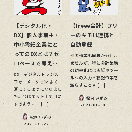
【デジタル化・
【freee会計】フリ
DX】個人事業主・
ーのキモは連携と
中小零細企業にと
自動登録
ってのDXとは？ゼ
他の作業も同様かもしれ
ロベースで考え…
ませんが、特に会計業務
の効率化には★紙やツー
DX＝デジタルトランス
ルへの入力・転記作業を
フォーメーション よく
減らすこと★ […]
耳にするようになりまし
た。今はネット上で目に
松岡 いずみ
するように、 […]
2021-01-10
松岡 いずみ
2021-01-22